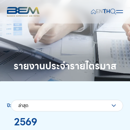
EN
TH
หน้าหลัก
ค้นหาในเว็บไซต์
ข้อมูลทางการเงิน
ผลการดำเนินงานทางธุรกิจ
รายงานประจำรายไตรมาส
Web Design by
ข้อมูลสำหรับผู้ถือหุ้น
เอกสารเผยแพร่
ปี:
ล่าสุด
การเงินเพื่อความยั่งยืน
2569
ข่าวและกิจกรรม