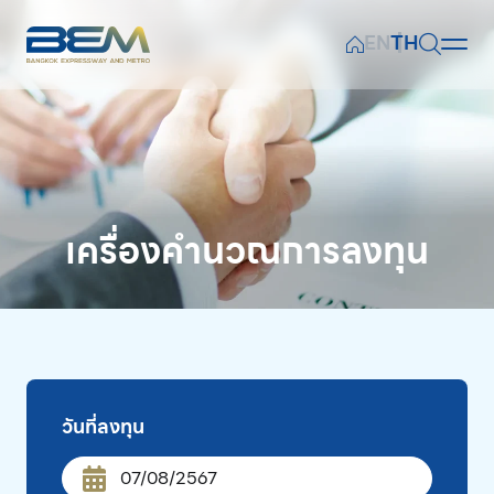
EN
TH
หน้าหลัก
ค้นหาในเว็บไซต์
ข้อมูลทางการเงิน
ผลการดำเนินงานทางธุรกิจ
เครื่องคำนวณการลงทุน
Web Design by
ข้อมูลสำหรับผู้ถือหุ้น
เอกสารเผยแพร่
การเงินเพื่อความยั่งยืน
วันที่ลงทุน
ข่าวและกิจกรรม