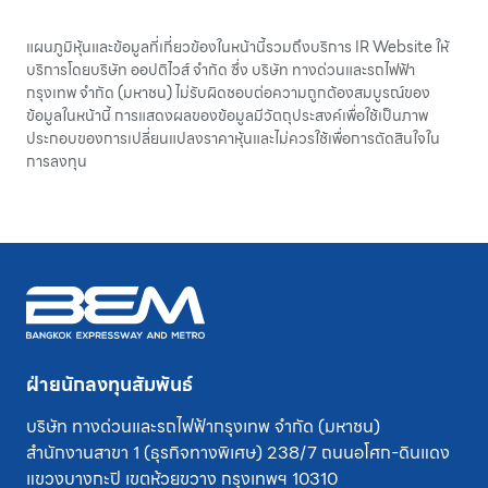
แผนภูมิหุ้นและข้อมูลที่เกี่ยวข้องในหน้านี้รวมถึงบริการ
IR Website
ให้
บริการโดยบริษัท ออปติไวส์ จำกัด ซึ่ง บริษัท ทางด่วนและรถไฟฟ้า
กรุงเทพ จำกัด (มหาชน) ไม่รับผิดชอบต่อความถูกต้องสมบูรณ์ของ
ข้อมูลในหน้านี้ การแสดงผลของข้อมูลมีวัตถุประสงค์เพื่อใช้เป็นภาพ
ประกอบของการเปลี่ยนแปลงราคาหุ้นและไม่ควรใช้เพื่อการตัดสินใจใน
การลงทุน
ฝ่ายนักลงทุนสัมพันธ์
บริษัท ทางด่วนและรถไฟฟ้ากรุงเทพ จำกัด (มหาชน)
สำนักงานสาขา 1 (ธุรกิจทางพิเศษ) 238/7 ถนนอโศก-ดินแดง
แขวงบางกะปิ
เขตห้วยขวาง
กรุงเทพฯ 10310