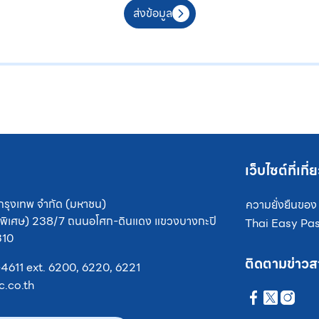
ส่งข้อมูล
เว็บไซต์ที่เกี
กรุงเทพ จำกัด (มหาชน)
ความยั่งยืนขอ
างพิเศษ) 238/7 ถนนอโศก-ดินแดง
แขวงบางกะปิ
Thai Easy Pa
310
ติดตามข่าว
-4611
ext.
6200
,
6220
,
6221
.co.th