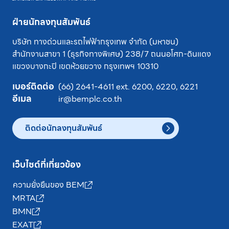
ฝ่ายนักลงทุนสัมพันธ์
บริษัท ทางด่วนและรถไฟฟ้ากรุงเทพ จำกัด (มหาชน)
สำนักงานสาขา 1 (ธุรกิจทางพิเศษ) 238/7 ถนนอโศก-ดินแดง
แขวงบางกะปิ
เขตห้วยขวาง
กรุงเทพฯ 10310
เบอร์ติดต่อ
(66) 2641-4611
ext.
6200
,
6220
,
6221
อีเมล
ir@bemplc.co.th
ติดต่อนักลงทุนสัมพันธ์
เว็บไซต์ที่เกี่ยวข้อง
ความยั่งยืนของ BEM
MRTA
BMN
EXAT